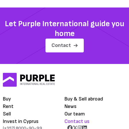
Let Purple International guide you
home
Contact
Buy
Buy & Sell abroad
Rent
News
Sell
Our team
Invest in Cyprus
Contact us
(+357) 8000-90-99